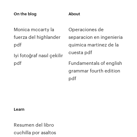
On the blog
About
Monica mccarty la
Operaciones de
fuerza del highlander
separacion en ingenieria
pdf
quimica martinez de la
cuesta pdf
Iyi fotoğraf nasıl çekilir
pdf
Fundamentals of english
grammar fourth edition
pdf
Learn
Resumen del libro
cuchilla por asaltos