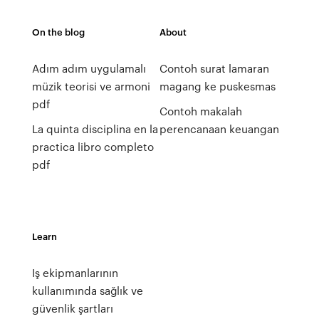
On the blog
About
Adım adım uygulamalı
Contoh surat lamaran
müzik teorisi ve armoni
magang ke puskesmas
pdf
Contoh makalah
La quinta disciplina en la
perencanaan keuangan
practica libro completo
pdf
Learn
Iş ekipmanlarının
kullanımında sağlık ve
güvenlik şartları