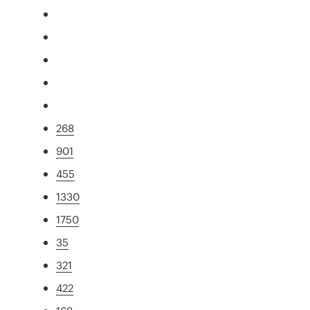
268
901
455
1330
1750
35
321
422