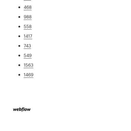
468
988
558
1417
743
549
1563
1469