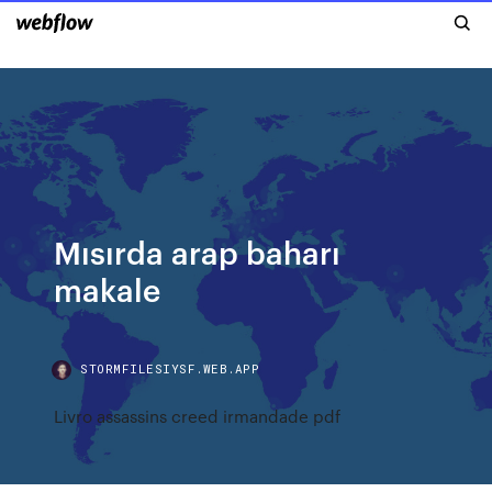
Mısırda arap baharı
makale
STORMFILESIYSF.WEB.APP
Livro assassins creed irmandade pdf