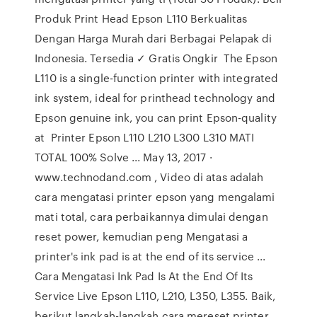
Produk Print Head Epson L110 Berkualitas
Dengan Harga Murah dari Berbagai Pelapak di
Indonesia. Tersedia ✓ Gratis Ongkir The Epson
L110 is a single-function printer with integrated
ink system, ideal for printhead technology and
Epson genuine ink, you can print Epson-quality
at Printer Epson L110 L210 L300 L310 MATI
TOTAL 100% Solve ... May 13, 2017 ·
www.technodand.com , Video di atas adalah
cara mengatasi printer epson yang mengalami
mati total, cara perbaikannya dimulai dengan
reset power, kemudian peng Mengatasi a
printer's ink pad is at the end of its service ...
Cara Mengatasi Ink Pad Is At the End Of Its
Service Live Epson L110, L210, L350, L355. Baik,
berikut langkah-langkah cara mereset printer