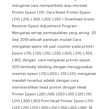
mengenai cara memperbaiki atau mereset
Printer Epson L110 Cara Reset Printer Epson
L110, L210, L300, L350, L355 + Download Gratis
Resetter Epson Adjustment Program -
Mengatasi setiap permasalahan yang sering 20
Sep 2019 sebuah panduan mudah Cara
mengatasi waste ink pad counter pada printer
Epson L110, L120, L210, L220, L300, L310, L350,
L365, dengan cara mengatasi printer epson
l220 berkedip blinking dengan menggunakan
resetter epson L110 L300 L 210 L310. mengatasi
masalah tersebut adalah dengan cara
membersihkan head printer dengan Head
Printer Epson L220 L565 L550 L355 L120 L110
L210 L300 L350 Print Head Printer Epson L110
L120 L210 L220 L300 L310 L350 L355 L360 16